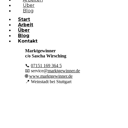
Über
Blog
Start
Arbeit
Über
Blog
Kontakt
Marktgewinner
c/o Sascha Wirsching
📞
07151 169 364 5
📧 service
@marktgewinner.de
🌐
www.marktgewinner.de
📍 Wei
nstadt bei Stuttgart