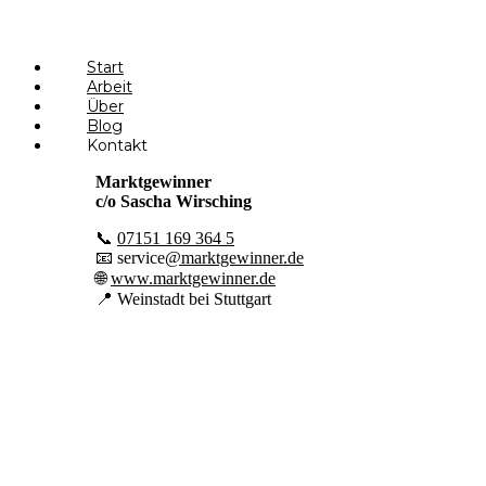
×
Start
Arbeit
Über
Blog
Kontakt
Marktgewinner
c/o Sascha Wirsching
📞
07151 169 364 5
📧 service
@marktgewinner.de
🌐
www.marktgewinner.de
📍 Wei
nstadt bei Stuttgart