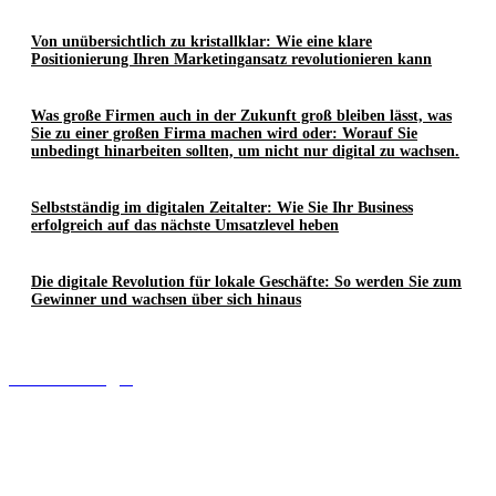
Von unübersichtlich zu kristallklar: Wie eine klare
Positionierung Ihren Marketingansatz revolutionieren kann
Was große Firmen auch in der Zukunft groß bleiben lässt, was
Sie zu einer großen Firma machen wird oder: Worauf Sie
unbedingt hinarbeiten sollten, um nicht nur digital zu wachsen.
Selbstständig im digitalen Zeitalter: Wie Sie Ihr Business
erfolgreich auf das nächste Umsatzlevel heben
Die digitale Revolution für lokale Geschäfte: So werden Sie zum
Gewinner und wachsen über sich hinaus
Alle Beiträge