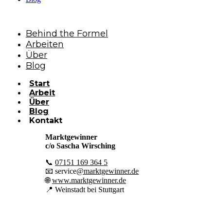
×
Behind the Formel
Arbeiten
Über
Blog
Start
Arbeit
Über
Blog
Kontakt
Marktgewinner
c/o Sascha Wirsching
📞
07151 169 364 5
📧 service
@marktgewinner.de
🌐
www.marktgewinner.de
📍 Wei
nstadt bei Stuttgart