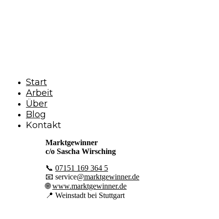
×
Start
Arbeit
Über
Blog
Kontakt
Marktgewinner
c/o Sascha Wirsching
📞
07151 169 364 5
📧 service
@marktgewinner.de
🌐
www.marktgewinner.de
📍 Wei
nstadt bei Stuttgart