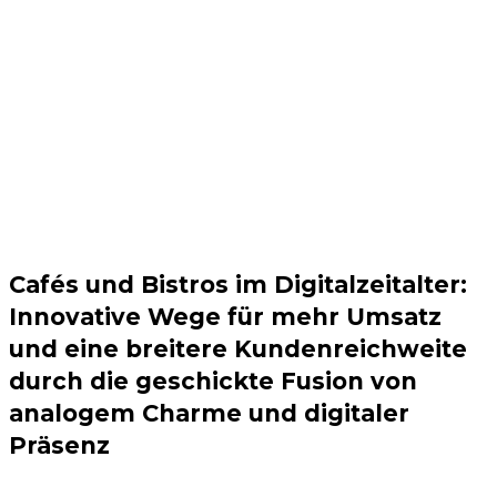
📍Weinstadt ❤️Stuttgart 🌍weltweit
07151 250382 0
KOSTENLOSES
Cafés und Bistros im Digitalzeitalter:
ERSTGESPRÄCH
Innovative Wege für mehr Umsatz
und eine breitere Kundenreichweite
durch die geschickte Fusion von
analogem Charme und digitaler
Präsenz